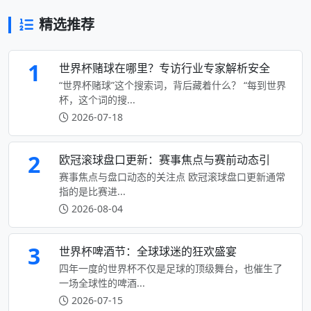
精选推荐
1
世界杯赌球在哪里？专访行业专家解析安全
“世界杯赌球”这个搜索词，背后藏着什么？ “每到世界
杯，这个词的搜...
2026-07-18
2
欧冠滚球盘口更新：赛事焦点与赛前动态引
赛事焦点与盘口动态的关注点 欧冠滚球盘口更新通常
指的是比赛进...
2026-08-04
3
世界杯啤酒节：全球球迷的狂欢盛宴
四年一度的世界杯不仅是足球的顶级舞台，也催生了
一场全球性的啤酒...
2026-07-15