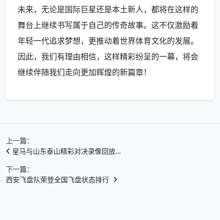
未来，无论是国际巨星还是本土新人，都将在这样的
舞台上继续书写属于自己的传奇故事。这不仅激励着
年轻一代追求梦想，更推动着世界体育文化的发展。
因此，我们有理由相信，这样精彩纷呈的一幕，将会
继续伴随我们走向更加辉煌的新篇章！
上一篇：
皇马与山东泰山精彩对决录像回放…
下一篇：
西安飞盘队荣登全国飞盘状态排行