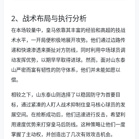
2、战术布局与执行分析
在本场较量中，皇马依靠其丰富的经验和高超的技战
术水平，一开局便积极地展开攻势。他们通过边路传
递和快速渗透来撕扯对方防线，同时利用中场球员调
动发挥优势，以期早早取得进球。然而，面对山东泰
山严密而富有韧性的防守体系，他们并未能如愿以
偿。
相较之下，山东泰山则选择了以稳固防守为首要目
标，通过紧凑的人盯人战术抑制住皇马核心球员的发
展空间。在抢断成功后，他们迅速进行反击，希望利
用速度优势来打穿皇马后防线。这种策略让他们一度
掌握了主动权，并创造出了几次有效攻击机会。