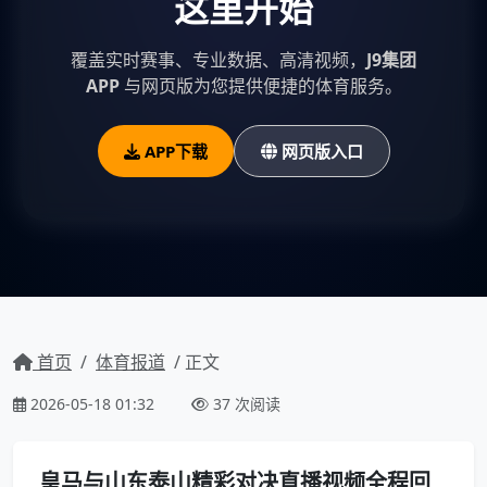
这里开始
覆盖实时赛事、专业数据、高清视频，
J9集团
APP
与网页版为您提供便捷的体育服务。
APP下载
网页版入口
首页
/
体育报道
/ 正文
2026-05-18 01:32
37 次阅读
皇马与山东泰山精彩对决直播视频全程回