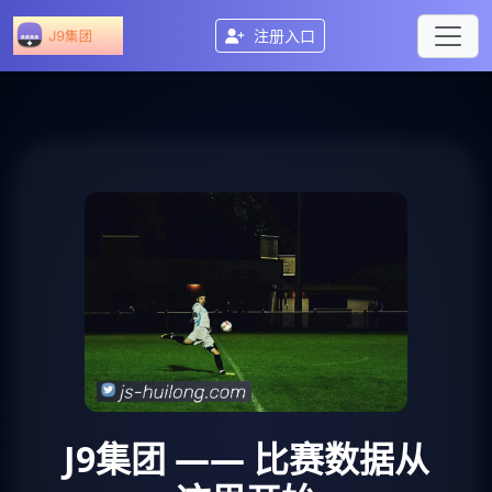
注册入口
J9集团
—— 比赛数据从