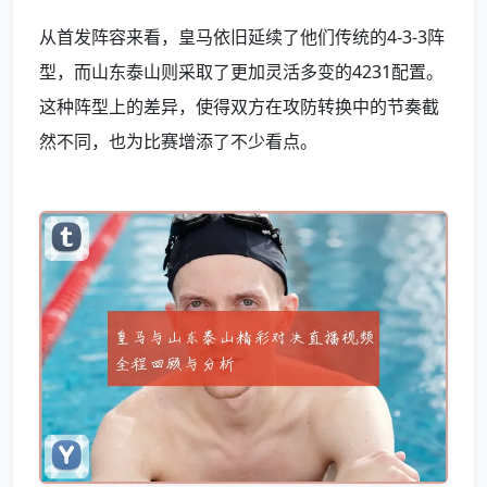
从首发阵容来看，皇马依旧延续了他们传统的4-3-3阵
型，而山东泰山则采取了更加灵活多变的4231配置。
这种阵型上的差异，使得双方在攻防转换中的节奏截
然不同，也为比赛增添了不少看点。