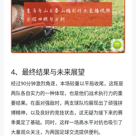
4、最终结果与未来展望
经过90分钟激烈角逐，本场较量以平局收尾，这既是
两队各自实力的一种体现，也是他们战术执行力的重
要结果。在面对强敌时，两支球队均展现出了顽强拼
搏精神，以及良好的竞技状态，这无疑为接下来的赛
季奠定了基础。同时，这样一场高水平对抗也吸引了
大量观众关注，为两国足球交流提供便利。