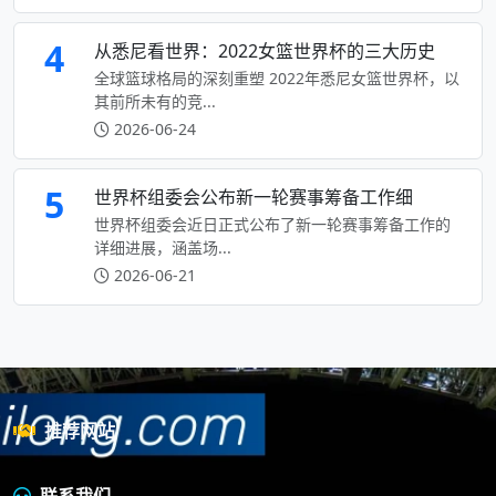
4
从悉尼看世界：2022女篮世界杯的三大历史
全球篮球格局的深刻重塑 2022年悉尼女篮世界杯，以
其前所未有的竞...
2026-06-24
5
世界杯组委会公布新一轮赛事筹备工作细
世界杯组委会近日正式公布了新一轮赛事筹备工作的
详细进展，涵盖场...
2026-06-21
推荐网站
联系我们