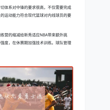
传切体系对中锋的要求很高，不仅需要完成
曼的运动能力符合现代篮球对内线球员的要
练营的缩减给新秀适应NBA带来额外挑
的强度，在休赛期加强技术训练。球队管理