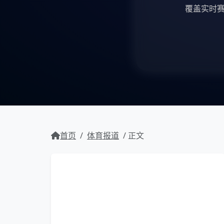
覆盖实时
首页
/
体育报道
/ 正文