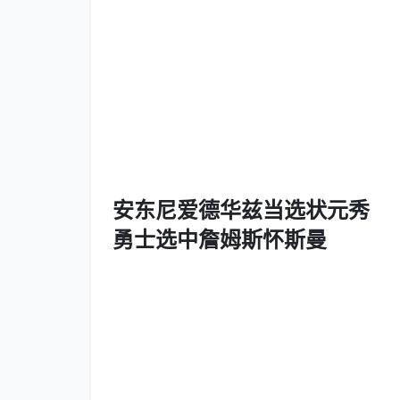
安东尼爱德华兹当选状元秀
勇士选中詹姆斯怀斯曼