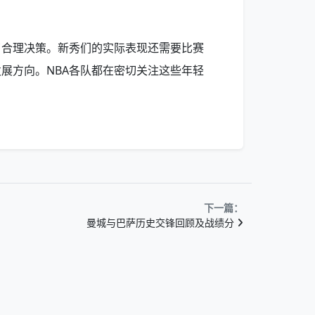
了合理决策。新秀们的实际表现还需要比赛
展方向。NBA各队都在密切关注这些年轻
下一篇：
曼城与巴萨历史交锋回顾及战绩分