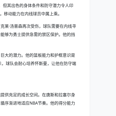
，但其出色的身体条件和防守潜力令人印
展，移动能力在内线球员中属上乘。
克莱·汤普森再次受伤，球队需要在内线寻
力能够为勇士提供急需的禁区保护。他的挡
了巨大的潜力。他的篮板能力和护框意识是
示，球队会耐心培养怀斯曼，让他在防守端
他提供充足的成长空间。在唐斯和拉塞尔身
循序渐进地适应NBA节奏。他的得分能力