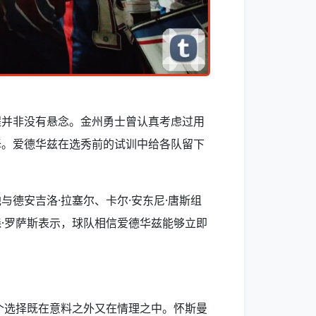
程并非没有悬念。金州勇士曾认真考虑过用
择。爱德华兹在选秀前的试训中给各队留下
。
德安吉洛·拉塞尔、卡尔·安东尼·唐斯组
·罗萨斯表示，球队相信爱德华兹能够立即
。
个选择既在意料之外又在情理之中。怀斯曼