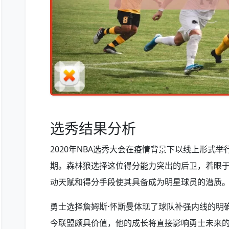
选秀结果分析
2020年NBA选秀大会在疫情背景下以线上形式
期。森林狼选择这位得分能力突出的后卫，着眼
动天赋和得分手段使其具备成为明星球员的潜质
勇士选择詹姆斯·怀斯曼体现了球队补强内线的明
今联盟颇具价值，他的成长将直接影响勇士未来