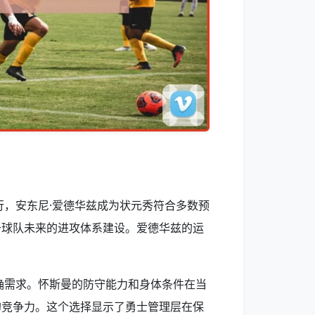
举行，安东尼·爱德华兹成为状元秀符合多数预
于球队未来的进攻体系建设。爱德华兹的运
。
确需求。怀斯曼的防守能力和身体条件在当
的竞争力。这个选择显示了勇士管理层在保