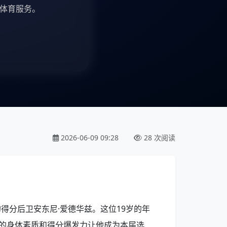
体育服务。
2026-06-09 09:28
28 次阅读
得分后卫安东尼·爱德华兹。这位19岁的年
色的身体素质和得分爆发力让他成为本届选